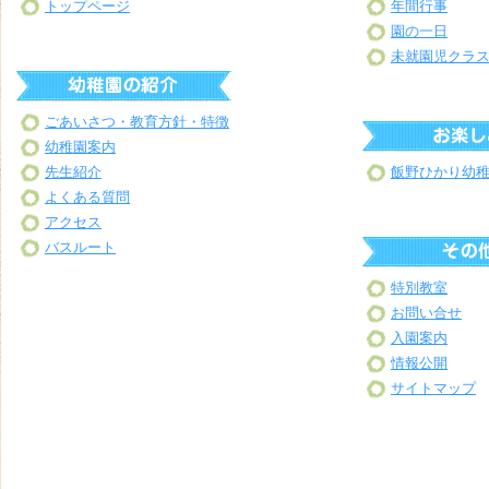
トップページ
年間行事
園の一日
未就園児クラ
ごあいさつ・教育方針・特徴
幼稚園案内
先生紹介
飯野ひかり幼
よくある質問
アクセス
バスルート
特別教室
お問い合せ
入園案内
情報公開
サイトマップ